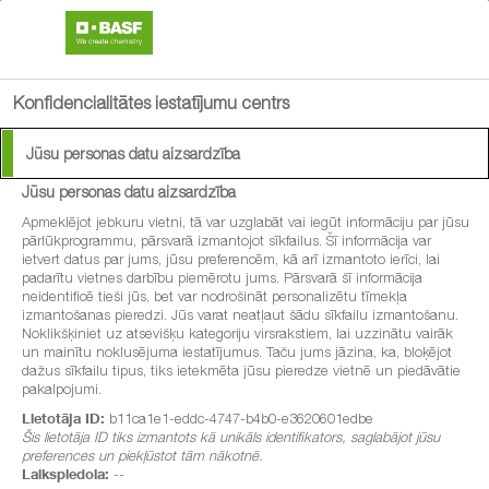
search
menu
Konfidencialitātes iestatījumu centrs
Jūsu personas datu aizsardzība
Jūsu personas datu aizsardzība
®
Dash
Apmeklējot jebkuru vietni, tā var uzglabāt vai iegūt informāciju par jūsu
pārlūkprogrammu, pārsvarā izmantojot sīkfailus. Šī informācija var
ietvert datus par jums, jūsu preferencēm, kā arī izmantoto ierīci, lai
Virsmas aktīva viela stabilas herbicīdu
padarītu vietnes darbību piemērotu jums. Pārsvarā šī informācija
neidentificē tieši jūs, bet var nodrošināt personalizētu tīmekļa
efektivitātes nodrošināšanai.
izmantošanas pieredzi. Jūs varat neatļaut šādu sīkfailu izmantošanu.
Noklikšķiniet uz atsevišķu kategoriju virsrakstiem, lai uzzinātu vairāk
un mainītu noklusējuma iestatījumus. Taču jums jāzina, ka, bloķējot
dažus sīkfailu tipus, tiks ietekmēta jūsu pieredze vietnē un piedāvātie
pakalpojumi.
Lietotāja ID:
b11ca1e1-eddc-4747-b4b0-e3620601edbe
Šis lietotāja ID tiks izmantots kā unikāls identifikators, saglabājot jūsu
preferences un piekļūstot tām nākotnē.
Laikspiedola:
--