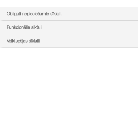
Obligāti nepieciešamie sīkfaili.
Funkcionālie sīkfaili
Veiktspējas sīkfaili