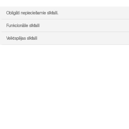
Obligāti nepieciešamie sīkfaili.
Funkcionālie sīkfaili
Veiktspējas sīkfaili