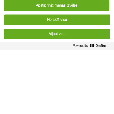
Apstiprināt manas izvēles
Mēslojuma veids
Noraidīt visu
Atļaut visu
Pēc cik dienām gaidāmi nokrišņi?
Mēslojuma deva:
Aprēķināt
Rezultāts