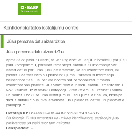
search
menu
Konfidencialitātes iestatījumu centrs
Jūsu personas datu aizsardzība
Jūsu personas datu aizsardzība
Apmeklējot jebkuru vietni, tā var uzglabāt vai iegūt informāciju par jūsu
pārlūkprogrammu, pārsvarā izmantojot sīkfailus. Šī informācija var
ietvert datus par jums, jūsu preferencēm, kā arī izmantoto ierīci, lai
padarītu vietnes darbību piemērotu jums. Pārsvarā šī informācija
neidentificē tieši jūs, bet var nodrošināt personalizētu tīmekļa
izmantošanas pieredzi. Jūs varat neatļaut šādu sīkfailu izmantošanu.
Noklikšķiniet uz atsevišķu kategoriju virsrakstiem, lai uzzinātu vairāk
un mainītu noklusējuma iestatījumus. Taču jums jāzina, ka, bloķējot
dažus sīkfailu tipus, tiks ietekmēta jūsu pieredze vietnē un piedāvātie
pakalpojumi.
Lietotāja ID:
0d44aa00-40fa-441f-8b8c-607547024505
Šis lietotāja ID tiks izmantots kā unikāls identifikators, saglabājot jūsu
preferences un piekļūstot tām nākotnē.
Laikspiedola:
--